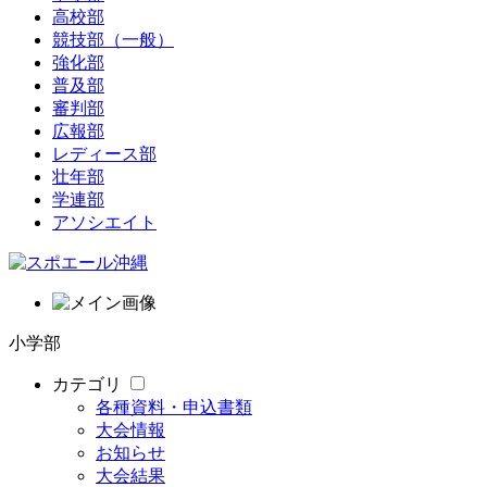
高校部
競技部（一般）
強化部
普及部
審判部
広報部
レディース部
壮年部
学連部
アソシエイト
小学部
カテゴリ
各種資料・申込書類
大会情報
お知らせ
大会結果