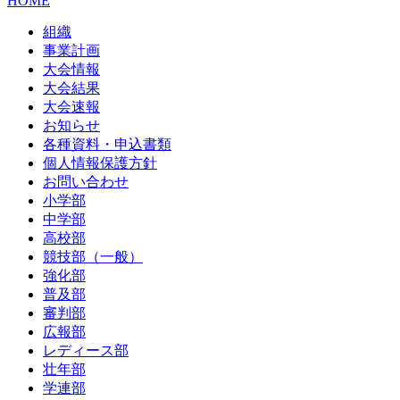
HOME
組織
事業計画
大会情報
大会結果
大会速報
お知らせ
各種資料・申込書類
個人情報保護方針
お問い合わせ
小学部
中学部
高校部
競技部（一般）
強化部
普及部
審判部
広報部
レディース部
壮年部
学連部