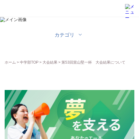
中学部
カテゴリ
ホーム
>
中学部TOP
>
大会結果
> 第53回當山堅一杯 大会結果について